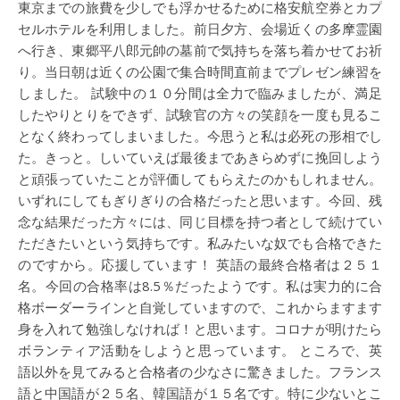
東京までの旅費を少しでも浮かせるために格安航空券とカプ
セルホテルを利用しました。前日夕方、会場近くの多摩霊園
へ行き、東郷平八郎元帥の墓前で気持ちを落ち着かせてお祈
り。当日朝は近くの公園で集合時間直前までプレゼン練習を
しました。 試験中の１０分間は全力で臨みましたが、満足
したやりとりをできず、試験官の方々の笑顔を一度も見るこ
となく終わってしまいました。今思うと私は必死の形相でし
た。きっと。しいていえば最後まであきらめずに挽回しよう
と頑張っていたことが評価してもらえたのかもしれません。
いずれにしてもぎりぎりの合格だったと思います。今回、残
念な結果だった方々には、同じ目標を持つ者として続けてい
ただきたいという気持ちです。私みたいな奴でも合格できた
のですから。応援しています！ 英語の最終合格者は２５１
名。今回の合格率は8.5％だったようです。私は実力的に合
格ボーダーラインと自覚していますので、これからますます
身を入れて勉強しなければ！と思います。コロナが明けたら
ボランティア活動をしようと思っています。 ところで、英
語以外を見てみると合格者の少なさに驚きました。フランス
語と中国語が２５名、韓国語が１５名です。特に少ないとこ