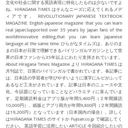
文化や社会に関する英語表現に特化したものは少ないですよ
ね。HIRAGANA TIMES はそんなニーズに応えてくれるメデ
ィアです。 REVOLUTIONARY JAPANESE TEXTBOOK
MAGAZINE English-Japanese magazine that you can learn
real Japan.Supported over 35 years by Japan fans of the
world!Innovative editing,that you can learn Japanese
language at the same time. ひらがなタイムズは、ありのま
まの日本が日英で理解できるバイリンガルマガジンとして世
界の日本ファンから35年以上にわたり支持されています。
About Hiragana Times Magazine より HIRAGANA TIMES は
月刊誌で、日英のバイリンガルで書かれています。各記事に
は、日本語の学習者が学びやすいように漢字にルビがふって
あるなど工夫がされています。記事は日本のニュースや文
化、今話題になっていることなどバラエティに富んでいま
す。定期購読料金はアプリ版が年間5,400円（２年間購読
10,000円）、紙版とアプリ両方が年間9,800円（２年間購読
は19,200円）となっています（日本国内の場合）。詳しく
はHIRAGANA TIMES のサイトか Fujisan.co.jp で確認してく
ださい。 英語学習に活用したい ARTICLE 今回紹介したいの