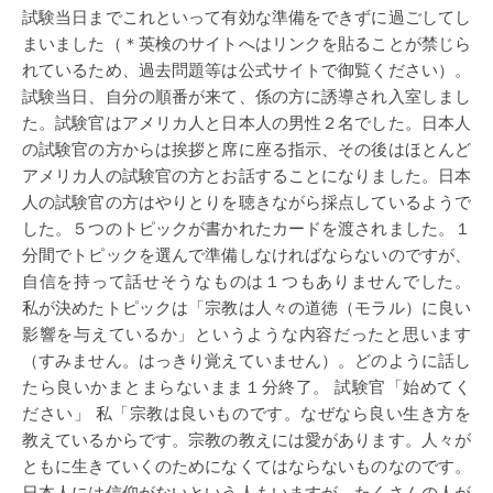
試験当日までこれといって有効な準備をできずに過ごしてし
まいました（＊英検のサイトへはリンクを貼ることが禁じら
れているため、過去問題等は公式サイトで御覧ください）。
試験当日、自分の順番が来て、係の方に誘導され入室しまし
た。試験官はアメリカ人と日本人の男性２名でした。日本人
の試験官の方からは挨拶と席に座る指示、その後はほとんど
アメリカ人の試験官の方とお話することになりました。日本
人の試験官の方はやりとりを聴きながら採点しているようで
した。５つのトピックが書かれたカードを渡されました。１
分間でトピックを選んで準備しなければならないのですが、
自信を持って話せそうなものは１つもありませんでした。
私が決めたトピックは「宗教は人々の道徳（モラル）に良い
影響を与えているか」というような内容だったと思います
（すみません。はっきり覚えていません）。どのように話し
たら良いかまとまらないまま１分終了。 試験官「始めてく
ださい」 私「宗教は良いものです。なぜなら良い生き方を
教えているからです。宗教の教えには愛があります。人々が
ともに生きていくのためになくてはならないものなのです。
日本人には信仰がないという人もいますが、たくさんの人が