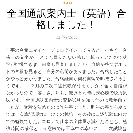
EXAM
全国通訳案内士（英語）合
格しました！
02/04/2022
仕事の合間にマイページにログインして見ると、小さく「合
格」の文字が。 とても目立たない感じで載っていたので状
況が把握できず、何度も見直しましたが、自信が持てずネッ
トの官報を見ると、自分の名前がありました。合格したこと
がやっと分かりました。合格証書が簡易書留で郵送されるよ
うです。 １２月の二次口述試験がうまくいかず全く自信が
なかったので、嬉しさよりも、驚きと同時に安心感で脱力気
味です。 全国通訳案内士の資格試験を知ったのは数年前で
したが、受験を決めたのは昨年春でした。昨年の春から夏ま
では一次筆記試験に向けての勉強。その後は口述試験に向け
ての勉強でした。コロナで仕事の全体量が減ったことも、勉
強時間の確保という意味では不幸中の幸いに。 二次試験は