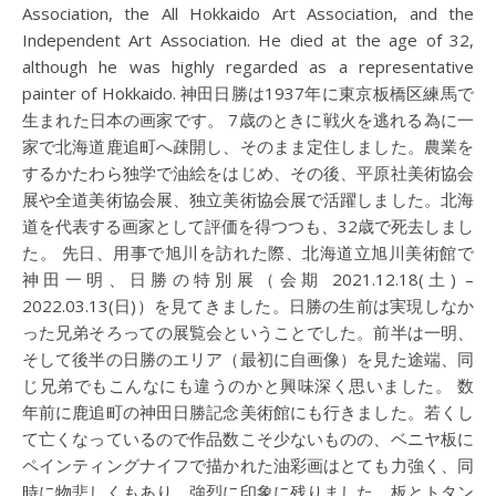
Association, the All Hokkaido Art Association, and the
Independent Art Association. He died at the age of 32,
although he was highly regarded as a representative
painter of Hokkaido. 神田日勝は1937年に東京板橋区練馬で
生まれた日本の画家です。 7歳のときに戦火を逃れる為に一
家で北海道鹿追町へ疎開し、そのまま定住しました。農業を
するかたわら独学で油絵をはじめ、その後、平原社美術協会
展や全道美術協会展、独立美術協会展で活躍しました。北海
道を代表する画家として評価を得つつも、32歳で死去しまし
た。 先日、用事で旭川を訪れた際、北海道立旭川美術館で
神田一明、日勝の特別展（会期 2021.12.18(土) –
2022.03.13(日)）を見てきました。日勝の生前は実現しなか
った兄弟そろっての展覧会ということでした。前半は一明、
そして後半の日勝のエリア（最初に自画像）を見た途端、同
じ兄弟でもこんなにも違うのかと興味深く思いました。 数
年前に鹿追町の神田日勝記念美術館にも行きました。若くし
て亡くなっているので作品数こそ少ないものの、ベニヤ板に
ペインティングナイフで描かれた油彩画はとても力強く、同
時に物悲しくもあり、強烈に印象に残りました。板とトタン