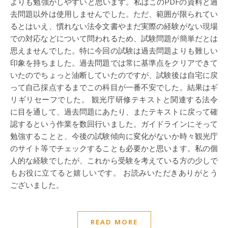
よりも勉強がしやすいと思います。私はこのPDFの資料と過
去問題以外は使用しませんでした。ただ、範囲が限られてい
るとはいえ、慣れない法令文書やまだ実際の経験がない現場
での対応などについて問われるため、試験問題が簡単だとは
思えませんでした。特に今回の試験は過去問題よりも難しい
印象を持ちました。過去問題では常に基準点をクリアできて
いたのでちょっと油断していたのですが、試験後は自宅に戻
って自己採点するまでこの科目が一番不安でした。結果はギ
リギリセーフでした。 観光庁研修テキストと関連する法令
に目を通して、過去問題にあたり、またテキストに戻って確
認するという作業を数回行いました。ガイドラインにそって
勉強することと、今後の試験傾向に変化がないか時々観光庁
のサイト等でチェックすることも必要かと思います。私の個
人的な経験でしたが、これから受験を考えている方の少しで
もお役に立てると嬉しいです。 お読みいただきありがとう
ございました。
READ MORE