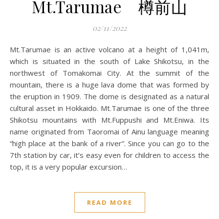
Mt.Tarumae 樽前山
02/11/2022
Mt.Tarumae is an active volcano at a height of 1,041m,
which is situated in the south of Lake Shikotsu, in the
northwest of Tomakomai City. At the summit of the
mountain, there is a huge lava dome that was formed by
the eruption in 1909. The dome is designated as a natural
cultural asset in Hokkaido. Mt.Tarumae is one of the three
Shikotsu mountains with Mt.Fuppushi and Mt.Eniwa. Its
name originated from Taoromai of Ainu language meaning
“high place at the bank of a river”. Since you can go to the
7th station by car, it’s easy even for children to access the
top, it is a very popular excursion…
READ MORE