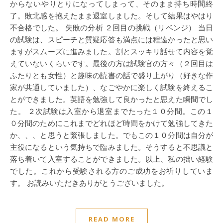
からないやりとりになってしまって、そのまま持ち時間終
了。敗北感を抱えたまま退室しました。そして結果はやはり
不合格でした。 失敗の分析 ２回目の挑戦（リベンジ） 当日
の試験は、スピーチと質疑応答も満点には程遠かったと思い
ますがスムーズに進みました。割とスッキリ話せて内容を覚
えていないくらいです。最後の方は試験官の方々（２回目は
ふたりとも女性）と趣味の読書の話で盛り上がり（好きな作
家が共通していました）、なごやかに楽しく試験を終えるこ
とができました。英語を勉強して良かったと思えた瞬間でし
た。 ２次試験は入室から退室までたった１０分間。この１
０分間のためにこれまでどれほど時間をかけて勉強してきた
か、、、と思うと緊張しました。でもこの１０分間は自分が
主役になるという気持ちで臨みました。そうすると不思議と
落ち着いて入室することができました。以上、私の拙い経験
でした。これから受験される方のご成功をお祈りしていま
す。 お読みいただきありがとうございました。
READ MORE