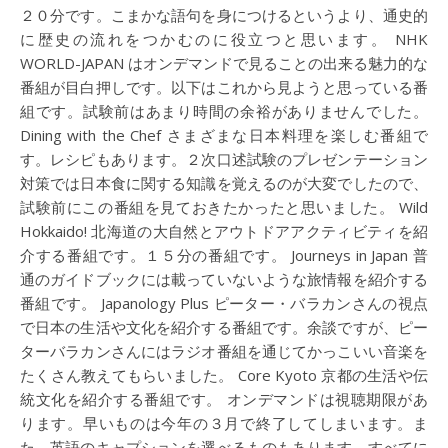
２０分です。こまかな語句を身につけるというより、通史的
に歴史の流れをつかむのに役立つと思います。 NHK
WORLD-JAPAN はオンデマンドで見ることの出来る魅力的な
番組が目白押しです。以下はこれから見ようと思っている番
組です。試験前はあまり時間の余裕がありませんでした。
Dining with the Chef さまざまな日本料理を楽しむ番組で
す。レシピもあります。２次口述試験のプレゼンテーション
対策では日本食に関する知識を覚えるのが大変でしたので、
試験前にこの番組を見ておきたかったと思いました。 Wild
Hokkaido! 北海道の大自然とアウトドアアクティビティを紹
介する番組です。１５分の番組です。 Journeys in Japan 普
通のガイドブックには載っていないような旅情報を紹介する
番組です。 Japanology Plus ピーター・バラカンさんの視点
で日本の生活や文化を紹介する番組です。余談ですが、ピー
ターバラカンさんにはラジオ番組を通じてかっこいい音楽を
たくさん教えてもらいました。 Core Kyoto 京都の生活や伝
統文化を紹介する番組です。 オンデマンドは視聴期限があ
ります。早いものは今年の３月で終了してしまいます。ま
た、英語のキャプションを選べるものもあります。すべてに