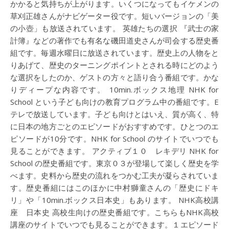
かかると気持ちが上がります。いくつになってもイケメンの
草刈正雄さんがナビゲーター役です。短いバージョンの「美
の小壺」も放送されています。 英雄たちの選択 『武士の家
計簿』などの著作でも有名な磯田道史さんが司会する歴史番
組です。毎週水曜日に放送されています。歴史上の人物をと
りあげて、歴史のターニングポイントとされる時にどのよう
な選択をしたのか、ゲストの方々と語り合う番組です。かな
りディープな内容です。 10min.ボックス地理 NHK for
School という子ども向けの教育プログラム中の番組です。E
テレで放送しています。子ども向けとはいえ、質が高く、特
に日本の地方ごとのエピソードがおすすめです。ひとつのエ
ピソードが10分です。NHK for School のサイトでいつでも
見ることができます。 アクティブ１０ レキデリ NHK for
School の歴史番組です。東京０３が登場して楽しく歴史を学
べます。史料から歴史の流れをつかむ工夫が凝らされていま
す。歴史番組にはこのほかに中村獅童さんの「歴史にドキ
リ」や「10min.ボックス日本史」もあります。 NHK高校講
座 日本史 高校生向けの歴史番組です。こちらもNHK高校
講座のサイトでいつでも見ることができます。１エピソード