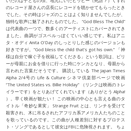
いたのは子どもの頃、地元にいたヒッピー（死語？）くずれ
のレコード屋さんの店長にレコードを聴かせてもらったとき
でした。その時はジャズのことはよく知りませんでしたが、
独特な歌声に魅了されたものでした。 “God Bless The Child”
は代表曲の一つで、数多くのアーティストにカバーされてき
ました。曲調がゴスペルっぽくていい感じです。私はアニ
タ・オディ Anita O’Day のしっとりした感じのバージョンも
好きですが。”God bless the child that’s got his own.” 「神
様は自分で稼ぐ子を祝福してくださる」という歌詞は、ビリ
ーが母親にお金を借りに行った時にケンカとなり、母親から
言われた言葉だそうです。 購読している The Japan Times
Alpha 2/4号の Life & Culture シネマ倶楽部ページで映画
“The United States vs. Billie Holiday” （リンクは映画のトレ
イラーです）をとりあげてくれています（ありがとう Alpha!
）。早く映画が観たい！ この映画の中心とも言える曲のタ
イトル「奇妙な果実」 Strange Fruit とは、リンチを受けて
殺害され、木に吊るされたアフリカ系アメリカ人たちのこと
を歌っているのです。この曲が人種差別に対するプロテス
ト・ソングであるとして彼女はFBIに危険視されます。 ちょ