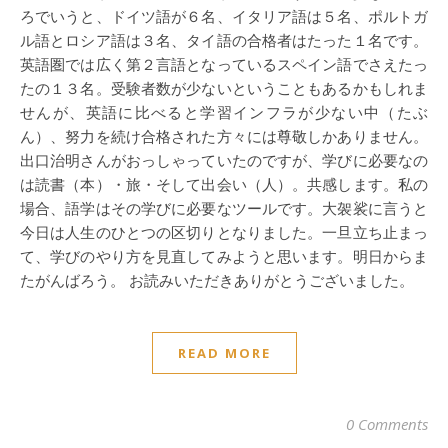
ろでいうと、ドイツ語が６名、イタリア語は５名、ポルトガ
ル語とロシア語は３名、タイ語の合格者はたった１名です。
英語圏では広く第２言語となっているスペイン語でさえたっ
たの１３名。受験者数が少ないということもあるかもしれま
せんが、英語に比べると学習インフラが少ない中（たぶ
ん）、努力を続け合格された方々には尊敬しかありません。
出口治明さんがおっしゃっていたのですが、学びに必要なの
は読書（本）・旅・そして出会い（人）。共感します。私の
場合、語学はその学びに必要なツールです。大袈裟に言うと
今日は人生のひとつの区切りとなりました。一旦立ち止まっ
て、学びのやり方を見直してみようと思います。明日からま
たがんばろう。 お読みいただきありがとうございました。
READ MORE
0 Comments