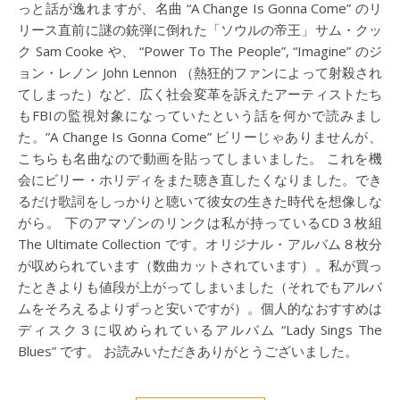
っと話が逸れますが、名曲 “A Change Is Gonna Come” のリ
リース直前に謎の銃弾に倒れた「ソウルの帝王」サム・クッ
ク Sam Cooke や、 “Power To The People”, “Imagine” のジ
ョン・レノン John Lennon （熱狂的ファンによって射殺され
てしまった）など、広く社会変革を訴えたアーティストたち
もFBIの監視対象になっていたという話を何かで読みまし
た。”A Change Is Gonna Come” ビリーじゃありませんが、
こちらも名曲なので動画を貼ってしまいました。 これを機
会にビリー・ホリディをまた聴き直したくなりました。でき
るだけ歌詞をしっかりと聴いて彼女の生きた時代を想像しな
がら。 下のアマゾンのリンクは私が持っているCD３枚組
The Ultimate Collection です。オリジナル・アルバム８枚分
が収められています（数曲カットされています）。私が買っ
たときよりも値段が上がってしまいました（それでもアルバ
ムをそろえるよりずっと安いですが）。個人的なおすすめは
ディスク３に収められているアルバム “Lady Sings The
Blues” です。 お読みいただきありがとうございました。