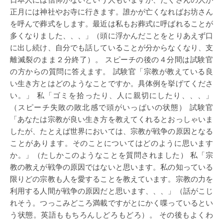
正月には神社やお寺に行きます。誰かが亡くなればお坊さん
を呼んで葬式をします。最近は私もお葬式に呼ばれることが
多くなりました、、、」（頭に浮かんだことをとりあえず口
に出し続け、自分でも話していることが分からなくなり、支
離滅裂のまま２分終了）。 スピーチの後の４分間は試験官
の方からの質問に答えます。 試験官「宗教が教えている良
い生き方とはどのようなことですか。具体例を挙げてくださ
い。」 私「ゴミを拾ったり、人に親切にしたり、、、」
（スピーチ失敗の敗北感で頭がいっぱいの状態） 試験官
「あなたは宗教が良い生き方を教えてくれるとおっしゃいま
したが、たとえば世界においては、宗教が戦争の原因となる
ことがあります。そのことについてはどのように思います
か。」（たしかこのようなことを質問されました） 私「宗
教の教えが戦争の原因ではないと思います。私の知っている
限りどの宗教も人を愛することを教えています。宗教の力を
利用する人間が戦争の原因だと思います、、、」（話がこじ
れそう。つっこみどころ満載ですがとにかく喋っているとい
う状態。英語ももちろんしどろもどろ）。 その後もよくわ