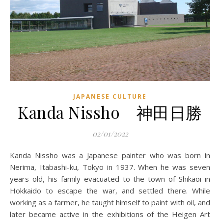
JAPANESE CULTURE
Kanda Nissho 神田日勝
02/01/2022
Kanda Nissho was a Japanese painter who was born in
Nerima, Itabashi-ku, Tokyo in 1937. When he was seven
years old, his family evacuated to the town of Shikaoi in
Hokkaido to escape the war, and settled there. While
working as a farmer, he taught himself to paint with oil, and
later became active in the exhibitions of the Heigen Art