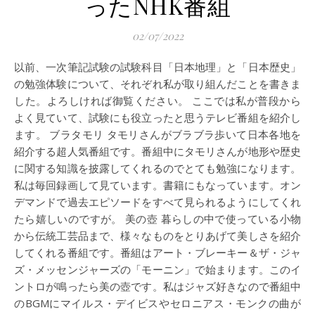
ったNHK番組
02/07/2022
以前、一次筆記試験の試験科目「日本地理」と「日本歴史」
の勉強体験について、それぞれ私が取り組んだことを書きま
した。よろしければ御覧ください。 ここでは私が普段から
よく見ていて、試験にも役立ったと思うテレビ番組を紹介し
ます。 ブラタモリ タモリさんがブラブラ歩いて日本各地を
紹介する超人気番組です。番組中にタモリさんが地形や歴史
に関する知識を披露してくれるのでとても勉強になります。
私は毎回録画して見ています。書籍にもなっています。オン
デマンドで過去エピソードをすべて見られるようにしてくれ
たら嬉しいのですが。 美の壺 暮らしの中で使っている小物
から伝統工芸品まで、様々なものをとりあげて美しさを紹介
してくれる番組です。番組はアート・ブレーキー＆ザ・ジャ
ズ・メッセンジャーズの「モーニン」で始まります。このイ
ントロが鳴ったら美の壺です。私はジャズ好きなので番組中
のBGMにマイルス・デイビスやセロニアス・モンクの曲が