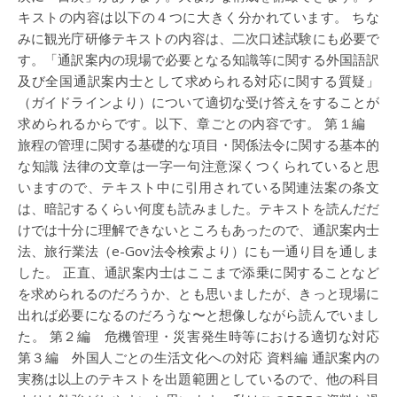
キストの内容は以下の４つに大きく分かれています。 ちな
みに観光庁研修テキストの内容は、二次口述試験にも必要で
す。「通訳案内の現場で必要となる知識等に関する外国語訳
及び全国通訳案内士として求められる対応に関する質疑」
（ガイドラインより）について適切な受け答えをすることが
求められるからです。以下、章ごとの内容です。 第１編
旅程の管理に関する基礎的な項目・関係法令に関する基本的
な知識 法律の文章は一字一句注意深くつくられていると思
いますので、テキスト中に引用されている関連法案の条文
は、暗記するくらい何度も読みました。テキストを読んだだ
けでは十分に理解できないところもあったので、通訳案内士
法、旅行業法（e-Gov法令検索より）にも一通り目を通しま
した。 正直、通訳案内士はここまで添乗に関することなど
を求められるのだろうか、とも思いましたが、きっと現場に
出れば必要になるのだろうな〜と想像しながら読んでいまし
た。 第２編 危機管理・災害発生時等における適切な対応
第３編 外国人ごとの生活文化への対応 資料編 通訳案内の
実務は以上のテキストを出題範囲としているので、他の科目