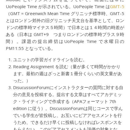
UoPeople Time が示されている。UoPeople Time は
GMT-5
（GMT = Greenwich Mean Time グリニッチ標準時、GMT-5
とはロンドン郊外の旧グリニッチ天文台を基準として、ロン
ドンの標準時マイナス５時間）で日本とは１４時間の時差が
ある（日本は GMT+9 つまりロンドンの標準時プラス９時
間）。課題の提出締切はUoPeople Time で水曜日の
PM11:55 となっている。
ユニットの学習ガイドラインを読む。
Reading Assignment を読む（量が多くて時間がかかり
ます。最初の週はざっと新書１冊分くらいの英文量があ
った。）
DisucussionForumにインストラクターの質問に対する自
分の意見を投稿する。提出する文章はすべてアカデミッ
ク・ライティングで作成する（APAフォーマット 7th
edition に従う）。DiscussionForumは同じコースで学ん
でいる学生が皆投稿し、お互いにピアアセスメントを行
うため、できるだけ早くに投稿しなければレスポンスを
もらえない。このピアアセスメントも評価の対象とな