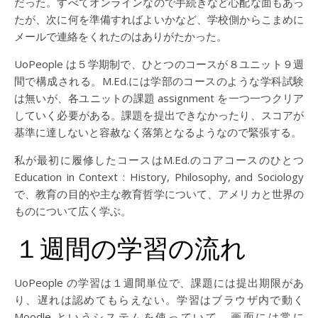
だった。すべてオンラインなので手続きなど心配な面もあっ
たが、次に何を準備すればよいかなど、学校側からこまめに
メールで連絡をくれたのはありがたかった。
UoPeople は５学期制で、ひとつのコースが８ユニット９週
間で構成される。M.Ed.には学部のコースのような学科試験
は無いが、各ユニットの課題 assignment を一つ一つクリア
していく必要がある。課題を提出できなかったり、スコアが
基準に達しないと容赦なく落第となるようなので緊張する。
私が最初に履修したコースはM.Ed.のコアコースのひとつ
Education in Context : History, Philosophy, and Sociology
で、教育の目的や主な教育哲学について、アメリカと世界の
ものについて広く学ぶ。
１週間の学習の流れ
UoPeople の学習は１週間単位で、課題には提出期限があ
り、遅れは認めてもらえない。学習はブラウザ内で動く
Moodle というシステムを使っていて、画面には常に