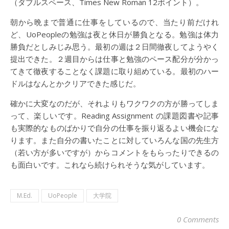
（ダブルスペース、Times New Roman 12ポイント）。
朝から晩まで普通に仕事をしているので、当たり前だけれ
ど、UoPeopleの勉強は夜と休日が勝負となる。勉強は体力
勝負だとしみじみ思う。最初の週は２日間徹夜してようやく
提出できた。２週目からは仕事と勉強のペース配分が分かっ
てきて徹夜することなく課題に取り組めている。最初のハー
ドルはなんとかクリアできた感じだ。
確かに大変なのだが、それよりもワクワクの方が勝ってしま
って、楽しいです。Reading Assignment の課題図書や記事
も実際的なものばかりで自分の仕事を振り返るよい機会にな
ります。また自分の書いたことに対していろんな国の先生方
（若い方が多いですが）からコメントをもらったりできるの
も面白いです。これなら続けられそうな気がしています。
M.Ed.
UoPeople
大学院
0 Comments