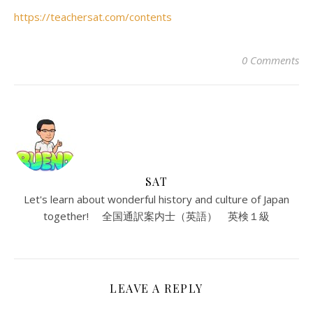
https://teachersat.com/contents
0 Comments
SAT
Let's learn about wonderful history and culture of Japan
together! 全国通訳案内士（英語） 英検１級
LEAVE A REPLY