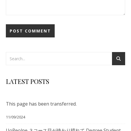
LATEST POSTS
This page has been transferred.
11/09/2024
UoPeolpe ３コース目が終わり晴れて Degree Student