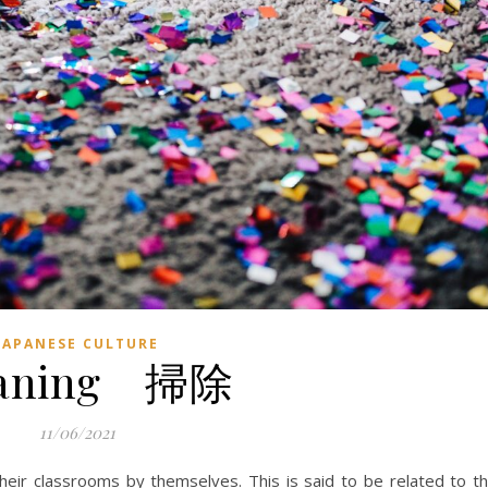
JAPANESE CULTURE
eaning 掃除
11/06/2021
their classrooms by themselves. This is said to be related to t