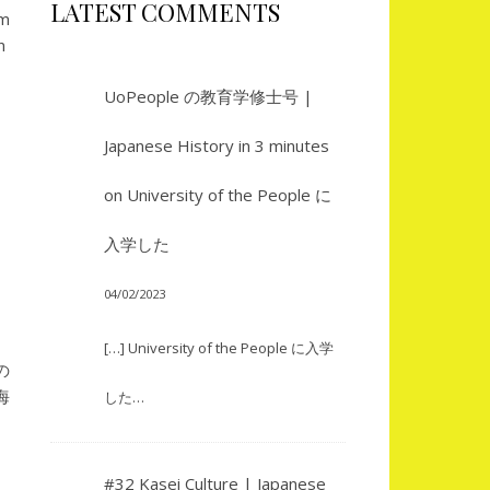
LATEST COMMENTS
om
en
UoPeople の教育学修士号 |
Japanese History in 3 minutes
on
University of the People に
入学した
04/02/2023
[…] University of the People に入学
の
海
した…
#32 Kasei Culture | Japanese