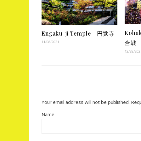
Koha
Engaku-ji Temple 円覚寺
合戦
11/08/2021
12/28/202
Your email address will not be published.
Requ
Name