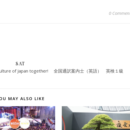
0 Commen
SAT
ry and culture of Japan together! 全国通訳案内士（英語） 英検１級
OU MAY ALSO LIKE