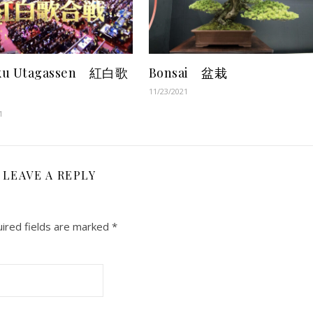
ku Utagassen 紅白歌
Bonsai 盆栽
11/23/2021
1
LEAVE A REPLY
ired fields are marked
*