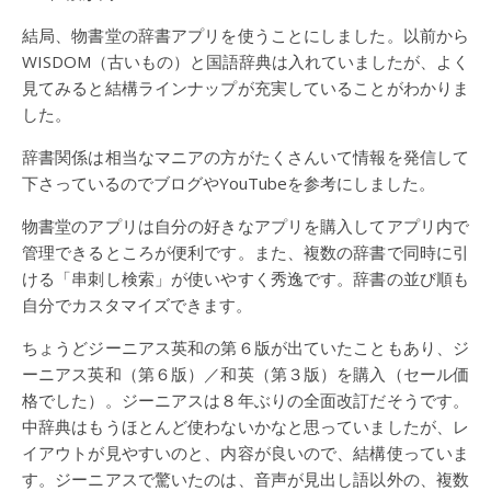
結局、物書堂の辞書アプリを使うことにしました。以前から
WISDOM（古いもの）と国語辞典は入れていましたが、よく
見てみると結構ラインナップが充実していることがわかりま
した。
辞書関係は相当なマニアの方がたくさんいて情報を発信して
下さっているのでブログやYouTubeを参考にしました。
物書堂のアプリは自分の好きなアプリを購入してアプリ内で
管理できるところが便利です。また、複数の辞書で同時に引
ける「串刺し検索」が使いやすく秀逸です。辞書の並び順も
自分でカスタマイズできます。
ちょうどジーニアス英和の第６版が出ていたこともあり、ジ
ーニアス英和（第６版）／和英（第３版）を購入（セール価
格でした）。ジーニアスは８年ぶりの全面改訂だそうです。
中辞典はもうほとんど使わないかなと思っていましたが、レ
イアウトが見やすいのと、内容が良いので、結構使っていま
す。ジーニアスで驚いたのは、音声が見出し語以外の、複数