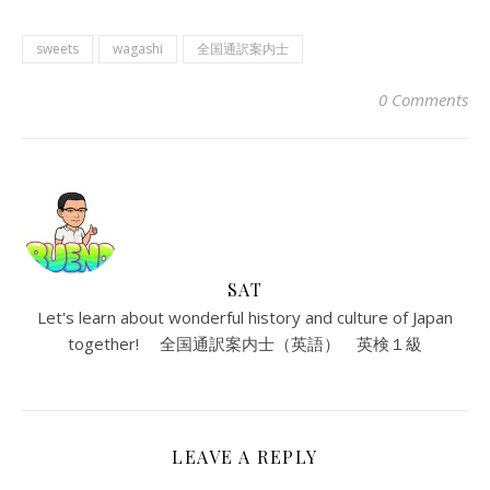
sweets
wagashi
全国通訳案内士
0 Comments
SAT
Let's learn about wonderful history and culture of Japan
together! 全国通訳案内士（英語） 英検１級
LEAVE A REPLY