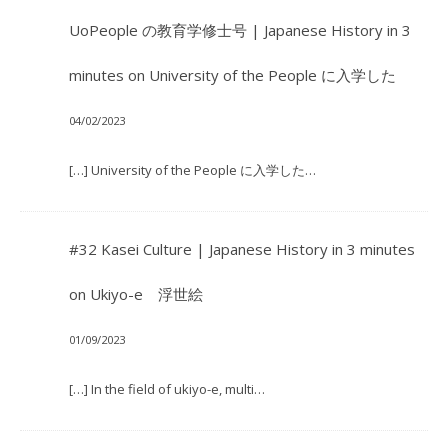
UoPeople の教育学修士号 | Japanese History in 3
minutes
on
University of the People に入学した
04/02/2023
[…] University of the People に入学した…
#32 Kasei Culture | Japanese History in 3 minutes
on
Ukiyo-e 浮世絵
01/09/2023
[…] In the field of ukiyo-e, multi…