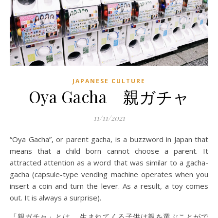
JAPANESE CULTURE
Oya Gacha 親ガチャ
11/11/2021
“Oya Gacha”, or parent gacha, is a buzzword in Japan that
means that a child born cannot choose a parent. It
attracted attention as a word that was similar to a gacha-
gacha (capsule-type vending machine operates when you
insert a coin and turn the lever. As a result, a toy comes
out. It is always a surprise).
「親ガチャ」とは、 生まれてくる子供は親を選ぶことがで