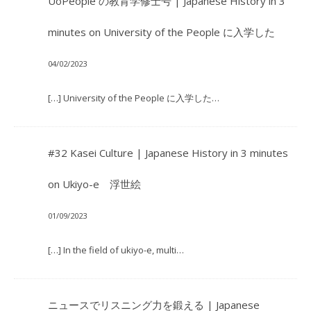
UoPeople の教育学修士号 | Japanese History in 3
minutes
on
University of the People に入学した
04/02/2023
[…] University of the People に入学した…
#32 Kasei Culture | Japanese History in 3 minutes
on
Ukiyo-e 浮世絵
01/09/2023
[…] In the field of ukiyo-e, multi…
ニュースでリスニング力を鍛える | Japanese