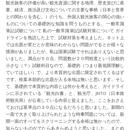
観光旅客の評価が高い観光資源に関する地理、歴史並びに産
業、経済、政治及び文化についての主要な事柄（日本と世界
との関わりを含む。）のうち、外国人観光旅客の関心の強い
ものについての基礎的な知識を問うものとする。 一般常識
筆記試験について 私の一般常識筆記試験対策について ガイ
ドラインを熟読した上で、試験対策を考えました。ネット上
では出題が変だとか意味のわからない問題がでるとか様々な
憶測がありましたが、私は国家試験でそれはありえないと思
いました。満点が５０点、問題数が２０問程度という比較的
小さな（？）試験科目なので、基礎的（つまり最低限理解し
ていてほしい）で、より本質的な出題に限定されてくるはず
です。枝葉末節的な出題が入る余地は無いと思います。そし
て、基礎的で本質的な内容とは何かを考えると、ガイドライ
ンに示されている「観光白書」と、観光庁、JNTO（日本政
府観光局）が公表している内容と捉えました。ここをおさえ
ておけば基準点の３０点になるだろうと思いました。新聞の
一面で大きく取り上げられたような時事問題については、新
聞一面のすべてをスクリーニングする余裕は無かったので、
知らないものがでたらあきらめようと思いました。 まとめ