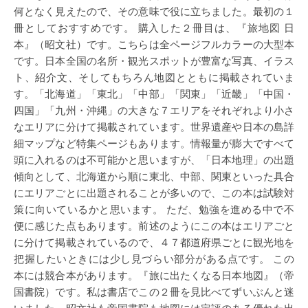
何となく見えたので、その意味で役に立ちました。最初の１
冊としておすすめです。 購入した２冊目は、『旅地図 日
本』（昭文社）です。こちらは全ページフルカラーの大型本
です。日本全国の名所・観光スポットが豊富な写真、イラス
ト、紹介文、そしてもちろん地図とともに掲載されていま
す。「北海道」「東北」「中部」「関東」「近畿」「中国・
四国」「九州・沖縄」の大きな７エリアをそれぞれより小さ
なエリアに分けて掲載されています。世界遺産や日本の島詳
細マップなど特集ページもあります。情報量が膨大ですべて
頭に入れるのは不可能かと思いますが、「日本地理」の出題
傾向として、北海道から順に東北、中部、関東といった具合
にエリアごとに出題されることが多いので、この本は試験対
策に向いているかと思います。 ただ、勉強を進める中で不
便に感じた点もあります。前述のようにこの本はエリアごと
に分けて掲載されているので、４７都道府県ごとに観光地を
把握したいときには少し見づらい部分がある点です。 この
本には競合本があります。『旅に出たくなる日本地図』（帝
国書院）です。私は書店でこの２冊を見比べてずいぶんと迷
いました。昭文社も帝国書院も地図には定評のある優れた出