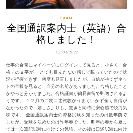
EXAM
全国通訳案内士（英語）合
格しました！
02/04/2022
仕事の合間にマイページにログインして見ると、小さく「合
格」の文字が。 とても目立たない感じで載っていたので状
況が把握できず、何度も見直しましたが、自信が持てずネッ
トの官報を見ると、自分の名前がありました。合格したこと
がやっと分かりました。合格証書が簡易書留で郵送されるよ
うです。 １２月の二次口述試験がうまくいかず全く自信が
なかったので、嬉しさよりも、驚きと同時に安心感で脱力気
味です。 全国通訳案内士の資格試験を知ったのは数年前で
したが、受験を決めたのは昨年春でした。昨年の春から夏ま
では一次筆記試験に向けての勉強。その後は口述試験に向け