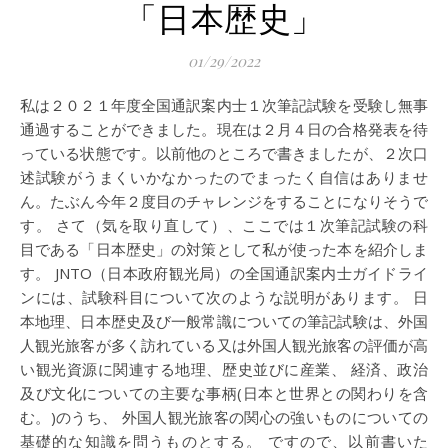
「日本歴史」
01/29/2022
私は２０２１年度全国通訳案内士１次筆記試験を受験し無事
通過することができました。現在は２月４日の合格発表を待
っている状態です。以前他のところで書きましたが、２次口
述試験がうまくいかなかったのでまったく自信はありませ
ん。たぶん今年２度目のチャレンジをすることになりそうで
す。 さて（気を取り直して）、ここでは１次筆記試験の科
目である「日本歴史」の対策として私が使った本を紹介しま
す。 JNTO（日本政府観光局）の全国通訳案内士ガイドライ
ンには、試験科目について次のような説明があります。 日
本地理、日本歴史及び一般常識についての筆記試験は、外国
人観光旅客が多く訪れている又は外国人観光旅客の評価が高
い観光資源に関連する地理、歴史並びに産業、 経済、政治
及び文化についての主要な事柄(日本と世界との関わりを含
む。)のうち、 外国人観光旅客の関心の強いものについての
基礎的な知識を問うものとする。 ですので、以前書いた