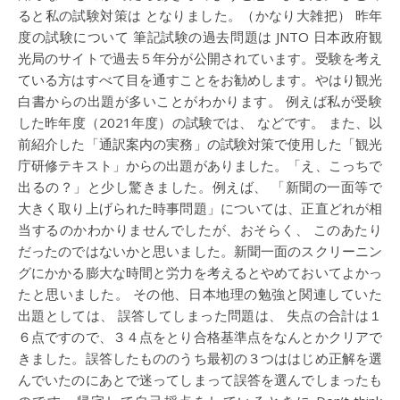
ると私の試験対策は となりました。（かなり大雑把） 昨年
度の試験について 筆記試験の過去問題は JNTO 日本政府観
光局のサイトで過去５年分が公開されています。受験を考え
ている方はすべて目を通すことをお勧めします。やはり観光
白書からの出題が多いことがわかります。 例えば私が受験
した昨年度（2021年度）の試験では、 などです。 また、以
前紹介した「通訳案内の実務」の試験対策で使用した「観光
庁研修テキスト」からの出題がありました。「え、こっちで
出るの？」と少し驚きました。例えば、 「新聞の一面等で
大きく取り上げられた時事問題」については、正直どれが相
当するのかわかりませんでしたが、おそらく、 このあたり
だったのではないかと思いました。新聞一面のスクリーニン
グにかかる膨大な時間と労力を考えるとやめておいてよかっ
たと思いました。 その他、日本地理の勉強と関連していた
出題としては、 誤答してしまった問題は、 失点の合計は１
６点ですので、３４点をとり合格基準点をなんとかクリアで
きました。誤答したもののうち最初の３つははじめ正解を選
んでいたのにあとで迷ってしまって誤答を選んでしまったも