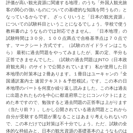
評価が高い観光資源に関連する地理」のうち「外国人観光旅
客の関心の強いものについての基礎的な知識を問うもの」と
なっているからです。 ざっくりいうと「日本の観光資源」
についての試験科目ということになるでしょう。学校で使う
教科書のようなものでは対応できません。 「日本地理」の
試験時間は３０分。１００点満点で合格基準点は７０点で
す。マークシート方式です。（試験のガイドラインはこち
ら） 最初に過去問題をやってみましたが、案の定、半分も
正答できませんでした。（試験の過去問題はJNTO（日本政
府観光局）のサイトで公開されています） 私が使用した日
本地理の対策本は２冊あります。１冊目はユーキャンの『全
国通訳案内士 速習テキスト＆予想模試』です。この本の日
本地理のパートを何度か繰り返し読みました。この本は過去
に出題されたものを中心に都道府県ごとにコンパクトにまと
めた本ですので、勉強すると過去問題の正答率は上がります
（当たり前？）。しかし公開されている過去問題とこれから
自分が受験する問題が重なることはあまり考えられないの
で、この本だけでは対策は不十分でしょう。ただ、試験の全
体的な枠組みと、日本の観光資源の基礎基本のようなものは