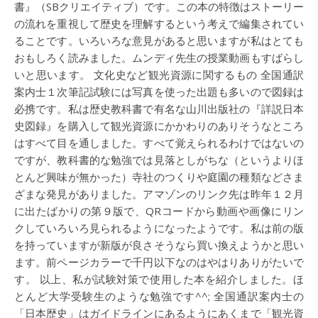
書』（SBクリエイティブ）です。この本の特徴はストーリー
の流れを重視して歴史を理解するという考えで編集されてい
ることです。いろいろな意見があると思いますが私はとても
おもしろく読みました。ムンディ先生の授業動画もすばらし
いと思います。 文化史など観光資源に関するもの 全国通訳
案内士１次筆記試験には写真を使った出題も多いので図録は
必携です。私は歴史教科書で有名な山川出版社の『詳説日本
史図録』を購入して観光資源にかかわりのありそうなところ
はすべて目を通しました。すべて覚えられるわけではないの
ですが、教科書的な勉強では見落としがちな（というよりほ
とんど興味が無かった）寺社のつくりや庭園の種類などさま
ざまな発見がありました。アマゾンのリンク先は昨年１２月
に出たばかりの第９版で、QRコードから動画や画像にリン
クしていろいろ見られるようになったようです。私は前の版
を持っていますが新版が良さそうなら買い換えようかと思い
ます。前ページカラーで千円以下なのはやはりありがたいで
す。 以上、私が試験対策で使用した本を紹介しました。ほ
とんど大学受験生のような勉強です^^; 全国通訳案内士の
「日本歴史」はガイドラインにあるようにあくまで「観光資