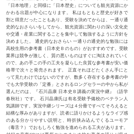
「日本地理」と同様に「日本歴史」についても観光資源にか
かわる出題が中心になります。 私はもともと歴史が好きで
割と得意だったこともあり、受験を決めてからは、一通り通
史的なおさらいをしてから、観光資源に関わりの深い文化史
や交通・産業に関することを集中して勉強するように方針を
決めました。 通史的なおさらい 一通りの通史的な勉強には
高校生用の参考書（日本史Ｂのもの）がおすすめです。受験
業界は競争が激しく、質の悪いものはすぐに淘汰されていく
ので、あの手この手の工夫を凝らした良質な参考書が安い価
格帯で次々と発売されます。 正直それほどたくさん手にと
って見たわけではないのですが、数多く存在する参考書の中
でも大学受験の「定番」とされるロングセラーの中から私が
選んだのは、『石川晶康 日本史Ｂ講義の実況中継』（語学
春秋社）です。 石川晶康氏は有名受験予備校のベテラン人
気講師です。実況中継シリーズは４分冊ですべてそろえると
結構な厚みがありますが、読者に語りかけるようなライブ感
のある分かりやすい説明と、時折挟み込んでくるユーモア
（毒舌？）でおもしろく勉強を進められる工夫があります。