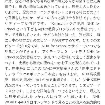
計簿』などの著作でも有名な磯田道史さんが司会する歴史番
組です。毎週水曜日に放送されています。歴史上の人物をと
りあげて、歴史のターニングポイントとされる時にどのよう
な選択をしたのか、ゲストの方々と語り合う番組です。かな
りディープな内容です。 10min.ボックス地理 NHK for
School という子ども向けの教育プログラム中の番組です。E
テレで放送しています。子ども向けとはいえ、質が高く、特
に日本の地方ごとのエピソードがおすすめです。ひとつのエ
ピソードが10分です。NHK for School のサイトでいつでも
見ることができます。 アクティブ１０ レキデリ NHK for
School の歴史番組です。東京０３が登場して楽しく歴史を学
べます。史料から歴史の流れをつかむ工夫が凝らされていま
す。歴史番組にはこのほかに中村獅童さんの「歴史にドキ
リ」や「10min.ボックス日本史」もあります。 NHK高校講
座 日本史 高校生向けの歴史番組です。こちらもNHK高校
講座のサイトでいつでも見ることができます。１エピソード
２０分です。こまかな語句を身につけるというより、通史的
に歴史の流れをつかむのに役立つと思います。 NHK
WORLD-JAPAN はオンデマンドで見ることの出来る魅力的な