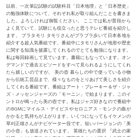
以前、一次筆記試験の試験科目「日本地理」と「日本歴史」
の勉強体験について、それぞれ私が取り組んだことを書きま
した。よろしければ御覧ください。 ここでは私が普段から
よく見ていて、試験にも役立ったと思うテレビ番組を紹介し
ます。 ブラタモリ タモリさんがブラブラ歩いて日本各地を
紹介する超人気番組です。番組中にタモリさんが地形や歴史
に関する知識を披露してくれるのでとても勉強になります。
私は毎回録画して見ています。書籍にもなっています。オン
デマンドで過去エピソードをすべて見られるようにしてくれ
たら嬉しいのですが。 美の壺 暮らしの中で使っている小物
から伝統工芸品まで、様々なものをとりあげて美しさを紹介
してくれる番組です。番組はアート・ブレーキー＆ザ・ジャ
ズ・メッセンジャーズの「モーニン」で始まります。このイ
ントロが鳴ったら美の壺です。私はジャズ好きなので番組中
のBGMにマイルス・デイビスやセロニアス・モンクの曲が
かかると気持ちが上がります。いくつになってもイケメンの
草刈正雄さんがナビゲーター役です。短いバージョンの「美
の小壺」も放送されています。 英雄たちの選択 『武士の家