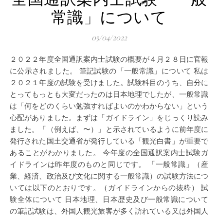
常識」について
05/04/2022
２０２２年度全国通訳案内士試験の概要が４月２８日に官報
に公示されました。 筆記試験の「一般常識」について 私は
２０２１年度の試験を受けました。試験科目のうち、自分に
とってもっとも大変だったのは日本地理でしたが、一般常識
は「何をどのくらい勉強すればよいのかわからない」という
心配がありました。まずは「ガイドライン」をじっくり読み
ました。「（例えば、〜）」と示されているように前年度に
発行された国土交通省が発行している「観光白書」が重要で
あることがわかりました。 今年度の全国通訳案内士試験ガ
イドラインは昨年度のものと同じです。 「一般常識」（産
業、経済、政治及び文化に関する一般常識）の試験方法につ
いては以下のとおりです。（ガイドラインからの抜粋） 試
験全体について 日本地理、日本歴史及び一般常識について
の筆記試験は、外国人観光旅客が多く訪れている又は外国人