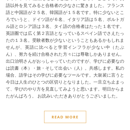
語以外を見てみると合格者の少なさに驚きました。フランス
語と中国語が２５名、韓国語が１５名です。特に少ないとこ
ろでいうと、ドイツ語が６名、イタリア語は５名、ポルトガ
ル語とロシア語は３名、タイ語の合格者はたった１名です。
英語圏では広く第２言語となっているスペイン語でさえたっ
たの１３名。受験者数が少ないということもあるかもしれま
せんが、英語に比べると学習インフラが少ない中（たぶ
ん）、努力を続け合格された方々には尊敬しかありません。
出口治明さんがおっしゃっていたのですが、学びに必要なの
は読書（本）・旅・そして出会い（人）。共感します。私の
場合、語学はその学びに必要なツールです。大袈裟に言うと
今日は人生のひとつの区切りとなりました。一旦立ち止まっ
て、学びのやり方を見直してみようと思います。明日からま
たがんばろう。 お読みいただきありがとうございました。
READ MORE