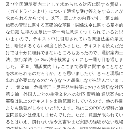
及び全国通訳案内士として求められる対応に関する質疑」
（ガイドラインより）について適切な受け答えをすることが
求められるからです。以下、章ごとの内容です。 第１編
旅程の管理に関する基礎的な項目・関係法令に関する基本的
な知識 法律の文章は一字一句注意深くつくられていると思
いますので、テキスト中に引用されている関連法案の条文
は、暗記するくらい何度も読みました。テキストを読んだだ
けでは十分に理解できないところもあったので、通訳案内士
法、旅行業法（e-Gov法令検索より）にも一通り目を通しま
した。 正直、通訳案内士はここまで添乗に関することなど
を求められるのだろうか、とも思いましたが、きっと現場に
出れば必要になるのだろうな〜と想像しながら読んでいまし
た。 第２編 危機管理・災害発生時等における適切な対応
第３編 外国人ごとの生活文化への対応 資料編 通訳案内の
実務は以上のテキストを出題範囲としているので、他の科目
よりも勉強がしやすいと思います。私はこのPDFの資料と過
去問題以外は使用しませんでした。ただ、範囲が限られてい
るとはいえ、慣れない法令文書やまだ実際の経験がない現場
での対応などについて問われるため、試験問題が簡単だとは