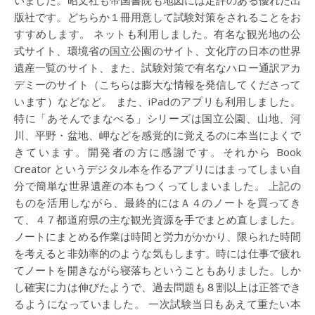
版社です。どちらか１冊用意して試験対策をされることをお
すすめします。 ネットも利用しました。有名な観光地の公
式サイト、環境省の国立公園のサイト、文化庁の日本の世界
遺産一覧のサイト、また、試験対策で有名なハロー通訳アカ
デミーのサイト（こちらは膨大な情報を発信してくださって
います）などなど。 また、iPadのアプリも利用しました。
特に「あそんでまなべる」シリーズは国立公園、山地、河
川、平野・盆地、岬などを感覚的に覚えるのに本当によくで
きています。開発者の方に感謝です。それから Book
Creator というデジタル本を作るアプリにはまってしまい自
分で簡単な世界遺産の本もつくってしまいました。 上記の
ものを活用しながら、最終的にはＡ４のノートを買ってき
て、４７都道府県の主な観光資源を手でまとめ直しました。
ノートにまとめる作業は時間と労力がかかり、限られた時間
を考えると非効率的のような気もします。時には仕事で疲れ
てノートを開きながら寝落ちということもありました。しか
し確実に力は伸びたようで、過去問題も８割以上は正答でき
るようになっていました。 一次試験当日もあえて重たい本