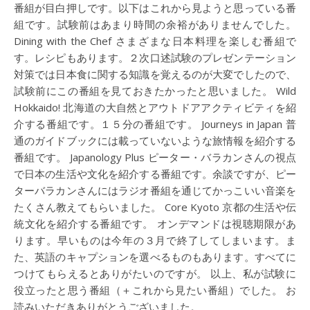
番組が目白押しです。以下はこれから見ようと思っている番
組です。試験前はあまり時間の余裕がありませんでした。
Dining with the Chef さまざまな日本料理を楽しむ番組で
す。レシピもあります。２次口述試験のプレゼンテーション
対策では日本食に関する知識を覚えるのが大変でしたので、
試験前にこの番組を見ておきたかったと思いました。 Wild
Hokkaido! 北海道の大自然とアウトドアアクティビティを紹
介する番組です。１５分の番組です。 Journeys in Japan 普
通のガイドブックには載っていないような旅情報を紹介する
番組です。 Japanology Plus ピーター・バラカンさんの視点
で日本の生活や文化を紹介する番組です。余談ですが、ピー
ターバラカンさんにはラジオ番組を通じてかっこいい音楽を
たくさん教えてもらいました。 Core Kyoto 京都の生活や伝
統文化を紹介する番組です。 オンデマンドは視聴期限があ
ります。早いものは今年の３月で終了してしまいます。ま
た、英語のキャプションを選べるものもあります。すべてに
つけてもらえるとありがたいのですが。 以上、私が試験に
役立ったと思う番組（＋これから見たい番組）でした。 お
読みいただきありがとうございました。