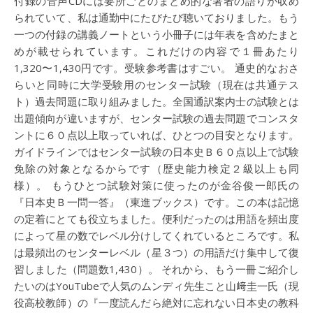
付録の音声CDには要所ごとのまとめ的な著者の語りが収め
られていて、私は通勤中にたびたび聴いておりました。もう
一つの付録の講義ノートという小冊子には年表を含めたまと
めが載せられています。これだけの内容で１冊あたり
1,320〜1,430円です。受験参考書はすごい。 通史的なおさ
らいと同時に大学受験用のセンター試験（現在は共通テス
ト）過去問題に取り組みました。全国通訳案内士の試験とは
出題傾向が違いますが、センター試験の過去問題でコンスタ
ントに６０点以上取っていれば、ひとつの目安となります。
ガイドラインではセンター試験の日本史Ｂ６０点以上で試験
免除の対象となるからです（歴史能力検定２級以上も同
様）。 もうひとつ試験対策に使ったのが金谷俊一郎氏の
『日本史Ｂ一問一答』（東進ブックス）です。この本は記憶
の定着にとても役立ちました。便利だったのは用語を頻出度
によって星の数でレベル分けしてくれているところです。私
は最頻出のセンターレベル（星３つ）の用語だけ集中して復
習しました（問題数1,430）。 それから、もう一冊ご紹介し
たいのはYouTubeで人気のムンディ先生こと山﨑圭一氏（現
役高校教師）の『一度読んだら絶対に忘れない日本史の教科